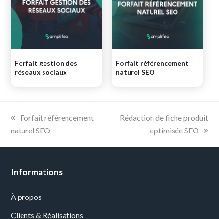
Forfait gestion des
Forfait référencement
réseaux sociaux
naturel SEO
previous
next
Forfait référencement
Rédaction de fiche produit
post:
post:
naturel SEO
optimisée SEO
Informations
À propos
Clients & Réalisations