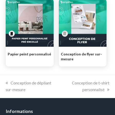
Papier peint personnalisé
Conception de flyer sur-
mesure
previous
next
Conception de dépliant
Conception de t-shirt
post:
post:
sur-mesure
personnalisé
Informations